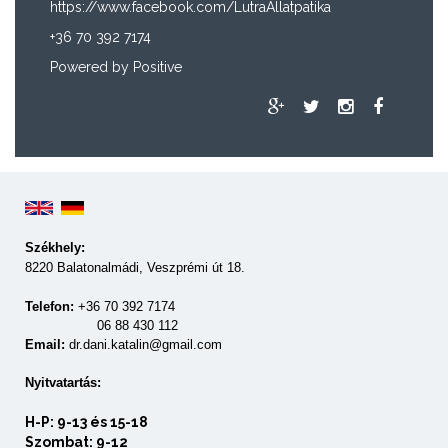
https://www.facebook.com/LutraAllatpatika
+36 70 392 7174
Powered by
Positive
Székhely:
8220 Balatonalmádi, Veszprémi út 18.
Telefon:
+36 70 392 7174
06 88 430 112
Email:
dr.dani.katalin@gmail.com
Nyitvatartás:
H-P: 9-13 és 15-18
Szombat: 9-12