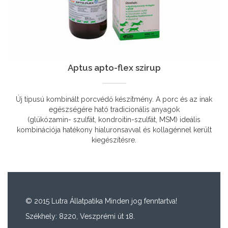
Aptus apto-flex szirup
Új típusú kombinált porcvédő készítmény. A porc és az inak
egészségére ható tradicionális anyagok
(glükózamin- szulfát, kondroitin-szulfát, MSM) ideális
kombinációja hatékony hialuronsavval és kollagénnel került
kiegészítésre.
© 2015 Lutra Állatpatika Minden jog fenntartva!
Székhely: 8220, Veszprémi út 18.