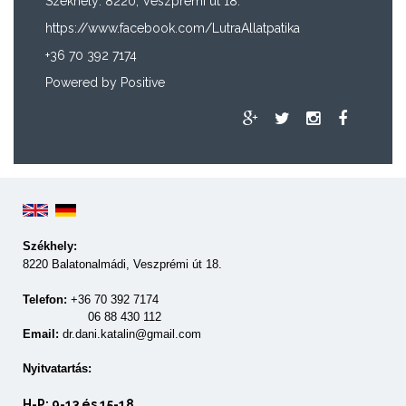
Székhely: 8220, Veszprémi út 18.
https://www.facebook.com/LutraAllatpatika
+36 70 392 7174
Powered by
Positive
Székhely:
8220 Balatonalmádi, Veszprémi út 18.
Telefon:
+36 70 392 7174
06 88 430 112
Email:
dr.dani.katalin@gmail.com
Nyitvatartás:
H-P: 9-13 és 15-18