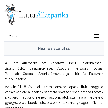
Menu
Házhoz szállítás
A Lutra Állatpatika heti körjárattal indul Balatonalmádi,
Balatonfűzfő, Balatonkenese, Alsóörs, Felsőörs, Lovas,
Paloznak, Csopak, Szentkirályszabadja, Litér és Paloznak
településekre.
Az elmúlt 8 év alatt számtalanszor tapasztaltuk,, hogy a
környéken élő állattartók számára sokszor problémába ütközik
a kutyák, macskák, méhek, haszonállatok számára a megfelelő
gyógyszerek, tápok, felszerelések, takarmánykiegészítők stb.