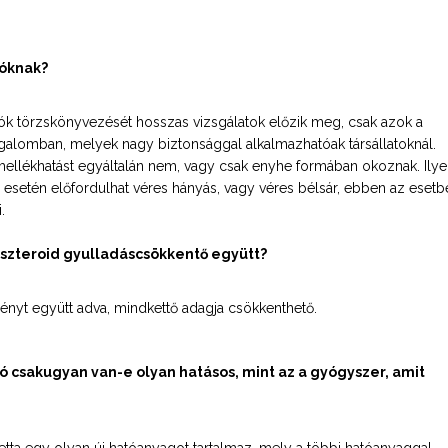
tóknak?
tók törzskönyvezését hosszas vizsgálatok előzik meg, csak azok a
galomban, melyek nagy biztonsággal alkalmazhatóak társállatoknál.
mellékhatást egyáltalán nem, vagy csak enyhe formában okoznak. Ily
esetén előfordulhat véres hányás, vagy véres bélsár, ebben az esetb
.
szteroid gyulladáscsökkentő együtt?
tményt együtt adva, mindkettő adagja csökkenthető.
ó csakugyan van-e olyan hatásos, mint az a gyógyszer, amit