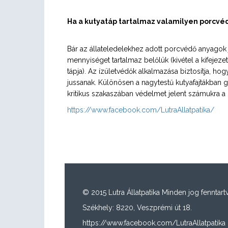
Ha a kutyatáp tartalmaz valamilyen porcvédő
Bár az állateledelekhez adott porcvédő anyagok 
mennyiséget tartalmaz belőlük (kivétel a kifejeze
tápja). Az ízületvédők alkalmazása biztosítja, 
jussanak. Különösen a nagytestű kutyafajtákban g
kritikus szakaszában védelmet jelent számukra a
https://www.facebook.com/LutraAllatpatika/
© 2015 Lutra Állatpatika Minden jog fenntartv
Székhely: 8220, Veszprémi út 18.
https://www.facebook.com/LutraAllatpatika