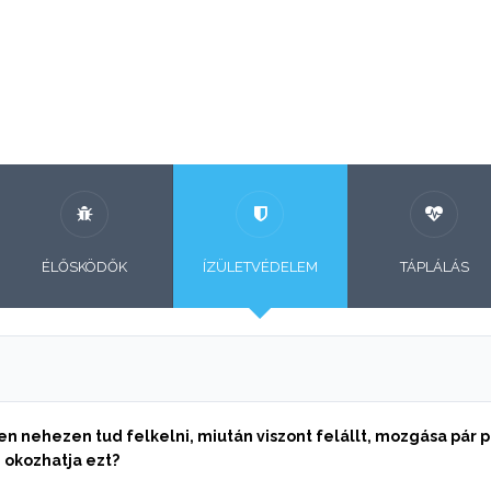
ÉLŐSKÖDŐK
ÍZÜLETVÉDELEM
TÁPLÁLÁS
n nehezen tud felkelni, miután viszont felállt, mozgása pár 
 okozhatja ezt?