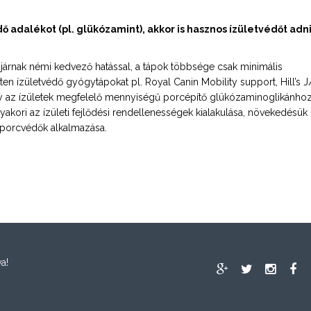
 adalékot (pl. glükózamint), akkor is hasznos ízületvédőt adn
járnak némi kedvező hatással, a tápok többsége csak minimális
tten ízületvédő gyógytápokat pl. Royal Canin Mobility support, Hill’s 
hogy az ízületek megfelelő mennyiségű porcépítő glükózaminoglikánho
yakori az ízületi fejlődési rendellenességek kialakulása, növekedésük
 porcvédők alkalmazása.
a!