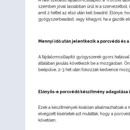
A havi szedésű fájdalomcsillapító, a Trocoxil tab
szemben jóval lassabban ürül ki a szervezetből, 
amit 2 héttel az első után kell beadni). Előnye, ho
gyógyszerbeadást, vagy kihagyni, ha a gazdik el
Mennyi idő után jelentkezik a porcvédő és a
A fájdalomcsillapító gyógyszerek gyors hatással 
általában javulás következik be a mozgásban. Ön
beépülve, 2-3 hét után fokozzák kedvence moz
Előnyös-e porcvédő készítmény adagolása í
Ezek a készítmények kiválóan alkalmazhatóak a m
elvégzett kísérletek azt mutatták, hogy a porcvéd
követően.