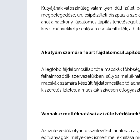
Kutyájának valószínűleg valamilyen idült ízületi 
megbetegedése, un. csípőizületi diszplázia szoko
ahol a hatékony fájdalomcsillapítás lehetőségeit á
készítményekkel jelentősen csökkenthetők, a bete
A kutyám számára felírt fájdalomcsillapít
A legtöbb fájdalomcsillapítót a macskák többsé
felhalmozódik szervezetükben, súlyos mellékhat
macskák számára készült fájdalomcsillapító adhat
kiszerelés ízletes, a macskák szívesen elfogyaszt
Vannak-e mellékhatásai az ízületvédőknek
Az ízületvédők olyan összetevőket tartalmaznak,
építőanyagok, melyeknek ismert mellékhatása ni