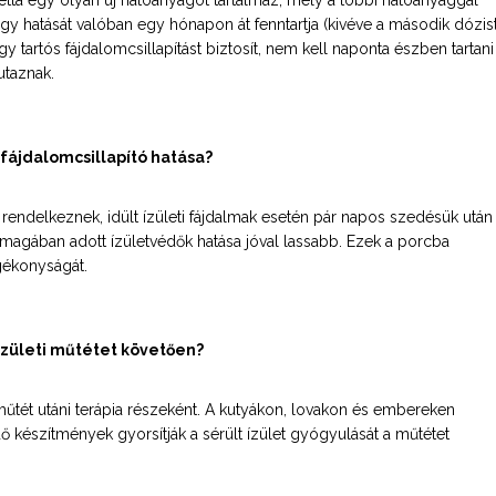
letta egy olyan új hatóanyagot tartalmaz, mely a többi hatóanyaggal
így hatását valóban egy hónapon át fenntartja (kivéve a második dózist
gy tartós fájdalomcsillapítást biztosít, nem kell naponta észben tartani
utaznak.
 fájdalomcsillapító hatása?
rendelkeznek, idült ízületi fájdalmak esetén pár napos szedésük után
magában adott ízületvédők hatása jóval lassabb. Ezek a porcba
gékonyságát.
zületi műtétet követően?
űtét utáni terápia részeként. A kutyákon, lovakon és embereken
ő készítmények gyorsítják a sérült ízület gyógyulását a műtétet