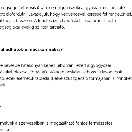
betegsége (arthrosisa) van, német juhászoknál gyakran a csípőizület
tt előfordulni. Javasoljuk, hogy kedvencével keresse fel rendelőnket,
t tudjuk beszélni. A tünetek ízületvédőkkel, fájdalomcsillapító
gség akár évekig szinten tartható.
óból adhatok-e macskámnak is?
ge kevésbé hatékonyan képes lebontani, ezért a gyógyszer
ásokat okozva. Ebből kifolyólag macskájának hosszú távon csak
ó, ezek elérhetők tabletta, illetve szuszpenzió formájában is. Mindkét
ják.
?
 melyek a szervezetben is megtalálható fontos természetes
ncsen.