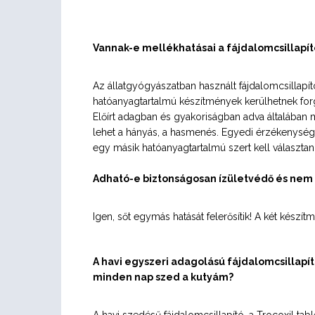
Vannak-e mellékhatásai a fájdalomcsillapí
Az állatgyógyászatban használt fájdalomcsillapí
hatóanyagtartalmú készítmények kerülhetnek for
Előírt adagban és gyakoriságban adva általában 
lehet a hányás, a hasmenés. Egyedi érzékenység 
egy másik hatóanyagtartalmú szert kell választani
Adható-e biztonságosan ízületvédő és nem 
Igen, sőt egymás hatását felerősítik! A két készí
A havi egyszeri adagolású fájdalomcsillapít
minden nap szed a kutyám?