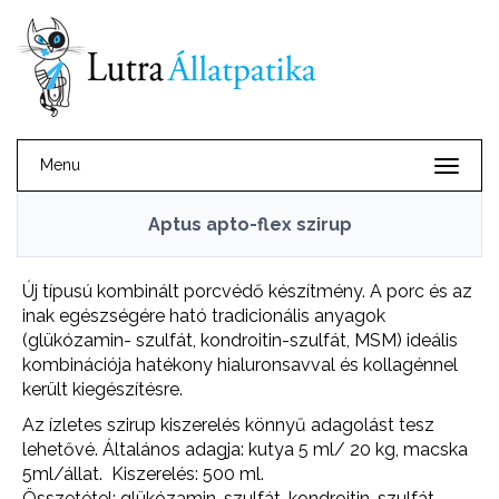
Menu
Aptus apto-flex szirup
Új típusú kombinált porcvédő készítmény. A porc és az
inak egészségére ható tradicionális anyagok
(glükózamin-
szulfát, kondroitin-szulfát, MSM) ideális
kombinációja hatékony hialuronsavval és kollagénnel
került kiegészítésre.
Az ízletes szirup kiszerelés könnyű adagolást tesz
lehetővé. Általános adagja: kutya 5 ml/ 20 kg, macska
5ml/állat. Kiszerelés: 500 ml.
Összetétel: glükózamin-szulfát, kondroitin-szulfát,