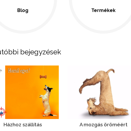
Blog
Termékek
tóbbi bejegyzések
Házhoz szállítás
A mozgás öröméért