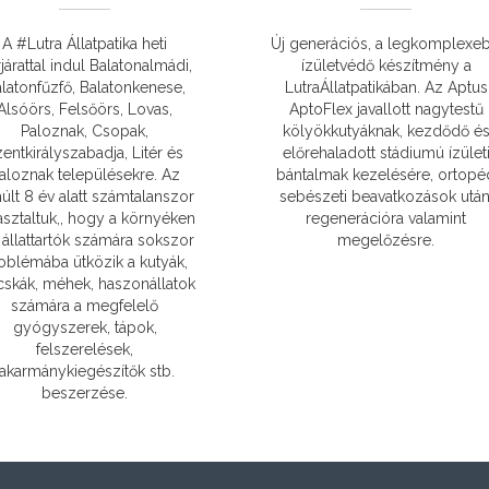
A #Lutra Állatpatika heti
Új generációs, a legkomplexe
járattal indul Balatonalmádi,
ízületvédő készítmény a
latonfűzfő, Balatonkenese,
LutraÁllatpatikában. Az Aptus
Alsóörs, Felsőörs, Lovas,
AptoFlex javallott nagytestű
Paloznak, Csopak,
kölyökkutyáknak, kezdődő é
entkirályszabadja, Litér és
előrehaladott stádiumú ízület
aloznak településekre. Az
bántalmak kezelésére, ortopé
últ 8 év alatt számtalanszor
sebészeti beavatkozások után
asztaltuk,, hogy a környéken
regenerációra valamint
 állattartók számára sokszor
megelőzésre.
oblémába ütközik a kutyák,
skák, méhek, haszonállatok
számára a megfelelő
gyógyszerek, tápok,
felszerelések,
takarmánykiegészítők stb.
beszerzése.