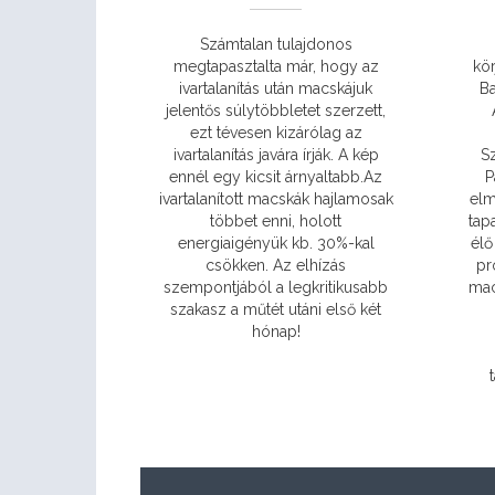
Számtalan tulajdonos
megtapasztalta már, hogy az
kör
ivartalanítás után macskájuk
Ba
jelentős súlytöbbletet szerzett,
ezt tévesen kizárólag az
ivartalanítás javára írják. A kép
Sz
ennél egy kicsit árnyaltabb.Az
P
ivartalanított macskák hajlamosak
elm
többet enni, holott
tap
energiaigényük kb. 30%-kal
élő
csökken. Az elhízás
pr
szempontjából a legkritikusabb
mac
szakasz a műtét utáni első két
hónap!