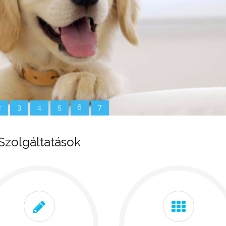
2
3
4
5
6
7
Szolgáltatások